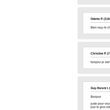
Elise D.
(13500)
09/01/2026
meilleur voeux 2026 a tous
Jean pierre B.
(34400)
07/01/2026
Bonne année 2026 à toute l'équipe .bravo
Odette P.
(318
et continuez .merci.
Bien reçu le c
Carmen M.
(85190)
06/01/2026
Bonjour,
Très belle Année 2026 à toutes l'équipe et
pleins de bonne chose.
Alain H.
(71600)
05/01/2026
meilleurs voeux à tous
Christine P.
(7
bonjour je vi
Guy-florent I.
Bonjour
juste pour vou
jour le gros lots