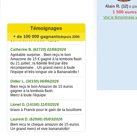
Alain R. (12)
a ga
1 500 euros
Mariefrance C.
(81270)
02/08/2026
Voir le témoignage 
Bonjour
un grand merci pour l'envoi des 15 €
Témoignages
amazon gagné à la tombola flash du
30/06/2026
+ de 100 000 gagnants
depuis 2000
Bonne soirée à toute l'équipe
Catherine B.
(62720)
02/08/2026
Agréable surprise... Bien reçu le bon
Amazone de 15 € gagné à la tombola flash
du 21 juillet ; la fidélité finit par être
récompensée... Un grand merci à toute
l'équipe et très longue vie à Bananalotto !
Didier L.
(30330)
06/06/2026
Bien reçu le bon Amazon de 15 euros
gagner à la tombola flash.
Merci à toute l'équipe
Lionel G.
(14100)
11/03/2026
bravo à Franck pour le gain de la bouilloire
Laurent D.
(62000)
05/03/2026
Bien recu le cheque amazon de 15 euros.
Un grand merci et vive bananalotto!
Jean baptiste A.
(37100)
01/02/2026