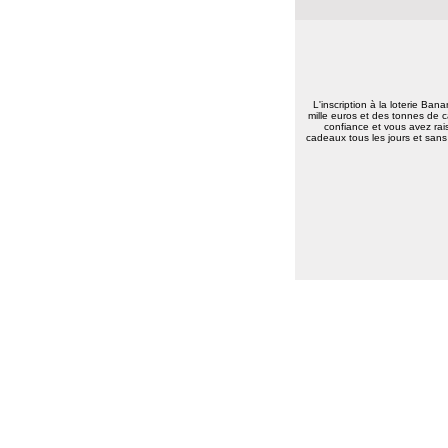
L'inscription à la loterie Ban
mille euros et des tonnes de c
confiance et vous avez rais
cadeaux tous les jours et sans 