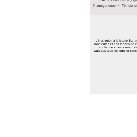
l'hameçonnage
-
Témoignag
L'inscription à la loterie Ban
mille euros et des tonnes de c
confiance et vous avez rais
cadeaux tous les jours et sans 