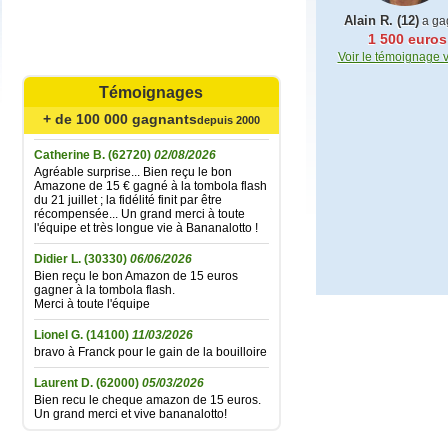
Alain R. (12)
a ga
1 500 euros
Mariefrance C.
(81270)
02/08/2026
Voir le témoignage 
Bonjour
un grand merci pour l'envoi des 15 €
amazon gagné à la tombola flash du
Témoignages
30/06/2026
Bonne soirée à toute l'équipe
+ de 100 000 gagnants
depuis 2000
Catherine B.
(62720)
02/08/2026
Agréable surprise... Bien reçu le bon
Amazone de 15 € gagné à la tombola flash
du 21 juillet ; la fidélité finit par être
récompensée... Un grand merci à toute
l'équipe et très longue vie à Bananalotto !
Didier L.
(30330)
06/06/2026
Bien reçu le bon Amazon de 15 euros
gagner à la tombola flash.
Merci à toute l'équipe
Lionel G.
(14100)
11/03/2026
bravo à Franck pour le gain de la bouilloire
Laurent D.
(62000)
05/03/2026
Bien recu le cheque amazon de 15 euros.
Un grand merci et vive bananalotto!
Jean baptiste A.
(37100)
01/02/2026