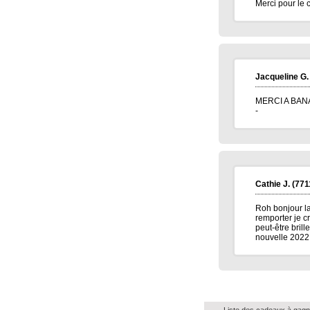
Merci pour le 
Jacqueline G.
MERCI A BAN
-
Cathie J.
(771
Roh bonjour la
remporter je cr
peut-être brill
nouvelle 2022 q
Liste des cadeaux à gagn