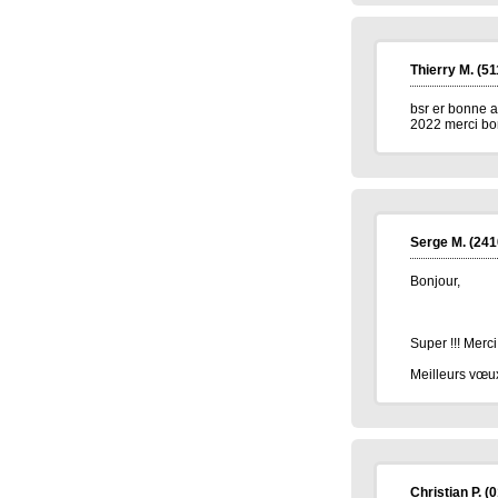
meilleur voeux 2026 a tous
Jean pierre B.
(34400)
07/01/2026
Thierry M.
(51
Bonne année 2026 à toute l'équipe .bravo
et continuez .merci.
bsr er bonne a
Carmen M.
(85190)
06/01/2026
2022 merci bo
Bonjour,
Très belle Année 2026 à toutes l'équipe et
pleins de bonne chose.
Alain H.
(71600)
05/01/2026
meilleurs voeux à tous
Serge M.
(241
Bonjour,
Super !!! Merc
Meilleurs vœux
Christian P.
(0