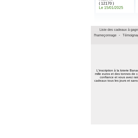
Elise D.
(13500)
09/01/2026
( 12170 )
Le 15/01/2025
meilleur voeux 2026 a tous
Jean pierre B.
(34400)
07/01/2026
Bonne année 2026 à toute l'équipe .bravo
et continuez .merci.
Liste des cadeaux à gagn
l'hameçonnage
-
Témoignag
Carmen M.
(85190)
06/01/2026
Bonjour,
Très belle Année 2026 à toutes l'équipe et
pleins de bonne chose.
Alain H.
(71600)
05/01/2026
meilleurs voeux à tous
L'inscription à la loterie Ban
mille euros et des tonnes de c
confiance et vous avez rais
cadeaux tous les jours et sans 