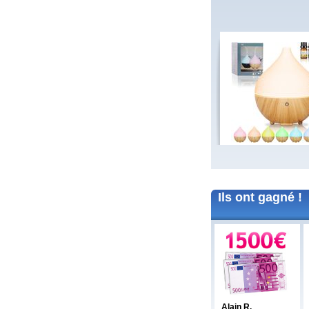
Jean baptiste A.
(37100)
01/02/2026
Merci beaucoup pour ce bon Amazon de
15euros, merci à vous tous bonne
continuation.
Très amicalement
Brigitte C.
(38160)
25/01/2026
Bonne annéee et surtout une excellent
santé à tous.
Marie reine R.
(57155)
18/01/2026
bonsoir merci pour vos voeux recever les
miens surtout la santé a toute l équipe
continuer a nous faire esperer de gagner
un jour prenez bien soin de vous
cordialement
Annie A.
(15000)
13/01/2026
bonne annee a toute l'equipe
Ils ont gagné !
Laurent M.
(19100)
10/01/2026
Meilleurs voeux 2026 à toute l'équipe de
Banalotto ainsi qu'à tous les joueurs. Merci
beaucoup pour tous ces lots proposés et je
suis sûr qu'il y en aura toujours aussi
beaux à l'avenir.
Elise D.
(13500)
09/01/2026
meilleur voeux 2026 a tous
Alain R.