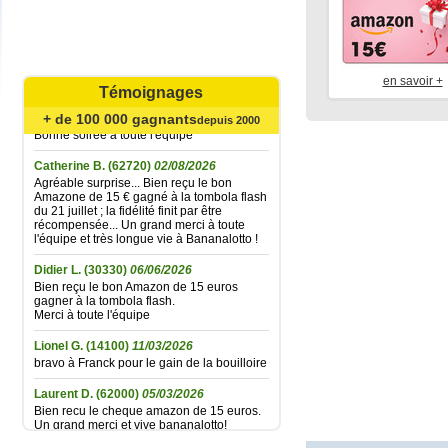
Mariefrance C.
(81270)
02/08/2026
Bonjour
en savoir +
un grand merci pour l'envoi des 15 €
Témoignages
amazon gagné à la tombola flash du
30/06/2026
+ de 100 000 gagnants
depuis 2000
Bonne soirée à toute l'équipe
Catherine B.
(62720)
02/08/2026
Agréable surprise... Bien reçu le bon
Amazone de 15 € gagné à la tombola flash
du 21 juillet ; la fidélité finit par être
récompensée... Un grand merci à toute
l'équipe et très longue vie à Bananalotto !
Didier L.
(30330)
06/06/2026
Bien reçu le bon Amazon de 15 euros
gagner à la tombola flash.
Merci à toute l'équipe
Lionel G.
(14100)
11/03/2026
bravo à Franck pour le gain de la bouilloire
Laurent D.
(62000)
05/03/2026
Bien recu le cheque amazon de 15 euros.
Un grand merci et vive bananalotto!