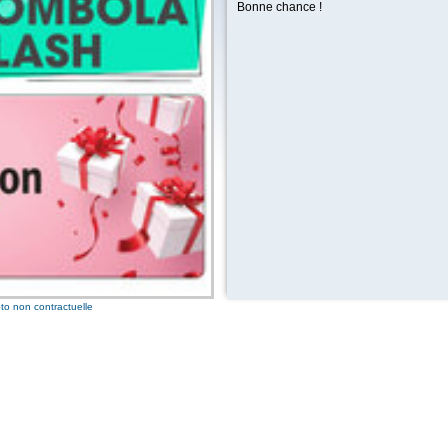
3 bons
Bonne chance !
25 po
2 bons
10 po
1 bon 
to non contractuelle