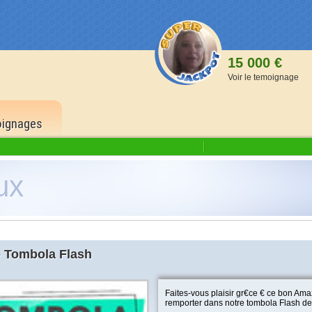
15 000 €
Voir le temoignage
ignages
ux
1 500
6 bons
500 p
5 bons
 Tombola Flash
150 p
4 bons
Faites-vous plaisir gr€ce € ce bon Am
40 po
remporter dans notre tombola Flash de