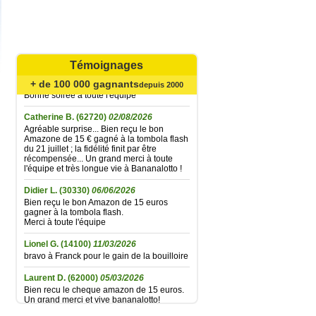
Mariefrance C.
(81270)
02/08/2026
Bonjour
un grand merci pour l'envoi des 15 €
Témoignages
amazon gagné à la tombola flash du
30/06/2026
+ de 100 000 gagnants
depuis 2000
Bonne soirée à toute l'équipe
Catherine B.
(62720)
02/08/2026
Agréable surprise... Bien reçu le bon
Amazone de 15 € gagné à la tombola flash
du 21 juillet ; la fidélité finit par être
récompensée... Un grand merci à toute
l'équipe et très longue vie à Bananalotto !
Didier L.
(30330)
06/06/2026
Bien reçu le bon Amazon de 15 euros
gagner à la tombola flash.
Merci à toute l'équipe
Lionel G.
(14100)
11/03/2026
bravo à Franck pour le gain de la bouilloire
Laurent D.
(62000)
05/03/2026
Bien recu le cheque amazon de 15 euros.
Un grand merci et vive bananalotto!