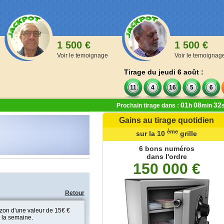
1 500 €
1 500 €
Voir le temoignage
Voir le temoignag
Tirage du jeudi 6 août :
11
4
16
5
6
01
08
32
Prochain tirage dans :
h
min
Gains au tirage quotidien
ère
ème
ème
de la 1
à la 9
grille
sur la 10
grille
,00 €
6 bons numéros
dans l'ordre
 numéros
150 000 €
oints
 numéros
oints
Retour
 numéros
azon d'une valeur de 15€ €
ints
 la semaine.