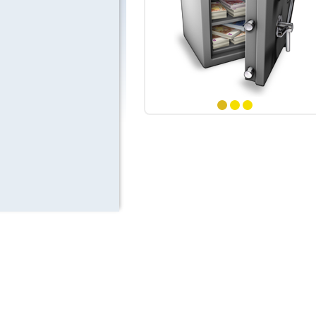
 numéros
ints
 numéros
ints
numéro
1
2
3