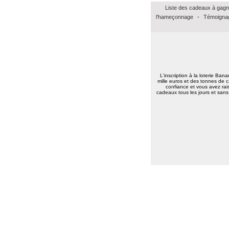
Jean baptiste A.
(37100)
01/02/2026
Liste des cadeaux à gagn
Merci beaucoup pour ce bon Amazon de
15euros, merci à vous tous bonne
l'hameçonnage
-
Témoignag
continuation.
Très amicalement
Brigitte C.
(38160)
25/01/2026
Bonne annéee et surtout une excellent
santé à tous.
L'inscription à la loterie Ban
Marie reine R.
(57155)
18/01/2026
mille euros et des tonnes de c
bonsoir merci pour vos voeux recever les
confiance et vous avez rais
cadeaux tous les jours et sans 
miens surtout la santé a toute l équipe
continuer a nous faire esperer de gagner
un jour prenez bien soin de vous
cordialement
Annie A.
(15000)
13/01/2026
bonne annee a toute l'equipe
Laurent M.
(19100)
10/01/2026
Meilleurs voeux 2026 à toute l'équipe de
Banalotto ainsi qu'à tous les joueurs. Merci
beaucoup pour tous ces lots proposés et je
suis sûr qu'il y en aura toujours aussi
beaux à l'avenir.
Elise D.
(13500)
09/01/2026
meilleur voeux 2026 a tous