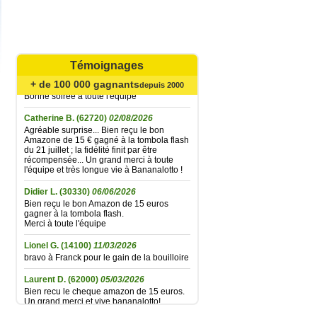
Mariefrance C.
(81270)
02/08/2026
Bonjour
un grand merci pour l'envoi des 15 €
Témoignages
amazon gagné à la tombola flash du
30/06/2026
+ de 100 000 gagnants
depuis 2000
Bonne soirée à toute l'équipe
Catherine B.
(62720)
02/08/2026
Agréable surprise... Bien reçu le bon
Amazone de 15 € gagné à la tombola flash
du 21 juillet ; la fidélité finit par être
récompensée... Un grand merci à toute
l'équipe et très longue vie à Bananalotto !
Didier L.
(30330)
06/06/2026
Bien reçu le bon Amazon de 15 euros
gagner à la tombola flash.
Merci à toute l'équipe
Lionel G.
(14100)
11/03/2026
bravo à Franck pour le gain de la bouilloire
Laurent D.
(62000)
05/03/2026
Bien recu le cheque amazon de 15 euros.
Un grand merci et vive bananalotto!