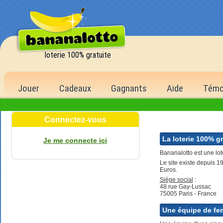
loterie 100% gratuite
Jouer
Cadeaux
Gagnants
Aide
Témo
Connectez-vous
La loterie 100% gr
Je me connecte ici
Bananalotto est une lot
Le site existe depuis 
Euros.
Siège social
:
48 rue Gay-Lussac
75005 Paris - France
Une équipe de fe