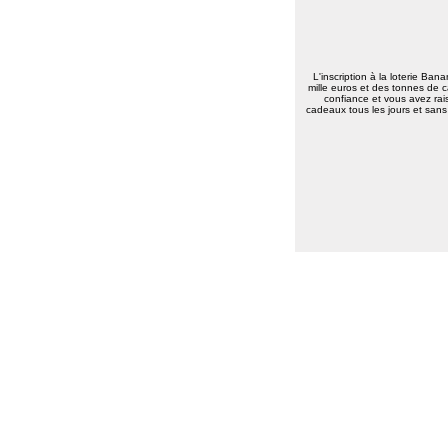
L'inscription à la loterie Ban
mille euros et des tonnes de c
confiance et vous avez rais
cadeaux tous les jours et sans 