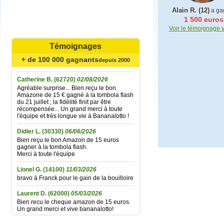
Alain R. (12)
a ga
1 500 euros
Mariefrance C.
(81270)
02/08/2026
Voir le témoignage 
Bonjour
un grand merci pour l'envoi des 15 €
Témoignages
amazon gagné à la tombola flash du
30/06/2026
+ de 100 000 gagnants
Bonne soirée à toute l'équipe
depuis 2000
Catherine B.
(62720)
02/08/2026
Agréable surprise... Bien reçu le bon
Amazone de 15 € gagné à la tombola flash
du 21 juillet ; la fidélité finit par être
récompensée... Un grand merci à toute
l'équipe et très longue vie à Bananalotto !
Didier L.
(30330)
06/06/2026
Bien reçu le bon Amazon de 15 euros
gagner à la tombola flash.
Merci à toute l'équipe
Lionel G.
(14100)
11/03/2026
bravo à Franck pour le gain de la bouilloire
Laurent D.
(62000)
05/03/2026
Bien recu le cheque amazon de 15 euros.
Un grand merci et vive bananalotto!
Jean baptiste A.
(37100)
01/02/2026