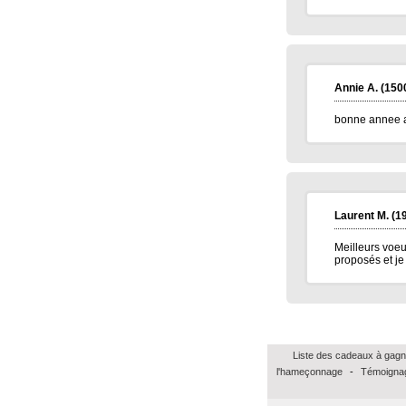
Annie A.
(150
bonne annee a 
Laurent M.
(1
Meilleurs voeu
proposés et je 
Liste des cadeaux à gagn
l'hameçonnage
-
Témoignag