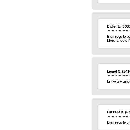
Elise D.
(13500)
09/01/2026
meilleur voeux 2026 a tous
Jean pierre B.
(34400)
07/01/2026
Bonne année 2026 à toute l'équipe .bravo
et continuez .merci.
Didier L.
(303
Carmen M.
(85190)
06/01/2026
Bien reçu le b
Bonjour,
Merci à toute l
Très belle Année 2026 à toutes l'équipe et
pleins de bonne chose.
Alain H.
(71600)
05/01/2026
meilleurs voeux à tous
Lionel G.
(141
bravo à Franck 
Laurent D.
(62
Bien recu le c