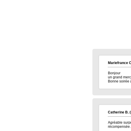
Merci beaucoup pour ce bon Amazon de
15euros, merci à vous tous bonne
continuation.
Très amicalement
Brigitte C.
(38160)
25/01/2026
Bonne annéee et surtout une excellent
santé à tous.
Marie reine R.
(57155)
18/01/2026
bonsoir merci pour vos voeux recever les
miens surtout la santé a toute l équipe
continuer a nous faire esperer de gagner
un jour prenez bien soin de vous
Mariefrance C
cordialement
Bonjour
Annie A.
(15000)
13/01/2026
un grand merci
bonne annee a toute l'equipe
Bonne soirée à
Laurent M.
(19100)
10/01/2026
Meilleurs voeux 2026 à toute l'équipe de
Banalotto ainsi qu'à tous les joueurs. Merci
beaucoup pour tous ces lots proposés et je
suis sûr qu'il y en aura toujours aussi
beaux à l'avenir.
Catherine B.
(
Elise D.
(13500)
09/01/2026
Agréable surpri
meilleur voeux 2026 a tous
récompensée...