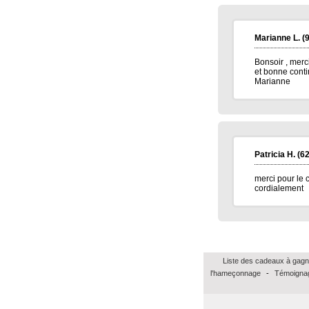
Marianne L.
(9
Bonsoir , merci
et bonne conti
Marianne
Patricia H.
(62
merci pour le 
cordialement
Liste des cadeaux à gagn
l'hameçonnage
-
Témoignag