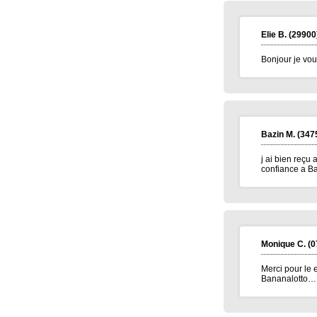
meilleur voeux 2026 a tous
Jean pierre B.
(34400)
07/01/2026
Elie B.
(29900
Bonne année 2026 à toute l'équipe .bravo
et continuez .merci.
Bonjour je vo
Carmen M.
(85190)
06/01/2026
Bonjour,
Très belle Année 2026 à toutes l'équipe et
pleins de bonne chose.
Alain H.
(71600)
05/01/2026
Bazin M.
(347
meilleurs voeux à tous
j ai bien reçu
confiance a Ba
Monique C.
(0
Merci pour le 
Bananalotto… 