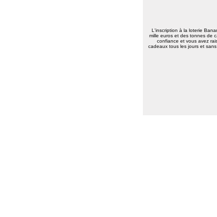
L'inscription à la loterie Ban
mille euros et des tonnes de c
confiance et vous avez rais
cadeaux tous les jours et sans 