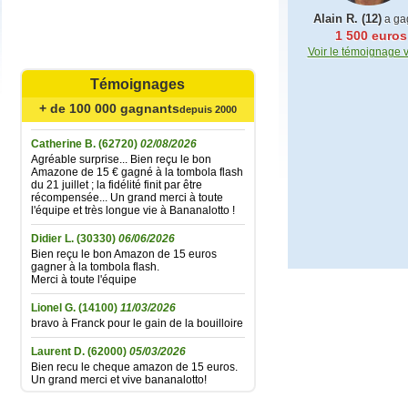
Alain R. (12)
a ga
1 500 euros
Mariefrance C.
(81270)
02/08/2026
Voir le témoignage 
Bonjour
un grand merci pour l'envoi des 15 €
amazon gagné à la tombola flash du
Témoignages
30/06/2026
Bonne soirée à toute l'équipe
+ de 100 000 gagnants
depuis 2000
Catherine B.
(62720)
02/08/2026
Agréable surprise... Bien reçu le bon
Amazone de 15 € gagné à la tombola flash
du 21 juillet ; la fidélité finit par être
récompensée... Un grand merci à toute
l'équipe et très longue vie à Bananalotto !
Didier L.
(30330)
06/06/2026
Bien reçu le bon Amazon de 15 euros
gagner à la tombola flash.
Merci à toute l'équipe
Lionel G.
(14100)
11/03/2026
bravo à Franck pour le gain de la bouilloire
Laurent D.
(62000)
05/03/2026
Bien recu le cheque amazon de 15 euros.
Un grand merci et vive bananalotto!
Jean baptiste A.
(37100)
01/02/2026