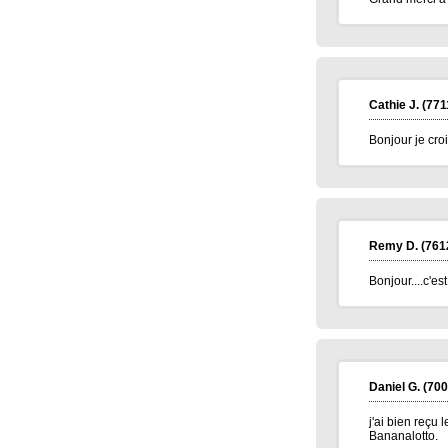
Jean pierre B.
(34400)
07/01/2026
Bonne année 2026 à toute l'équipe .bravo
et continuez .merci.
Carmen M.
(85190)
06/01/2026
Bonjour,
Cathie J.
(771
Très belle Année 2026 à toutes l'équipe et
pleins de bonne chose.
Bonjour je cro
Alain H.
(71600)
05/01/2026
meilleurs voeux à tous
Remy D.
(761
Bonjour....c'es
Daniel G.
(700
j'ai bien reçu 
Bananalotto.