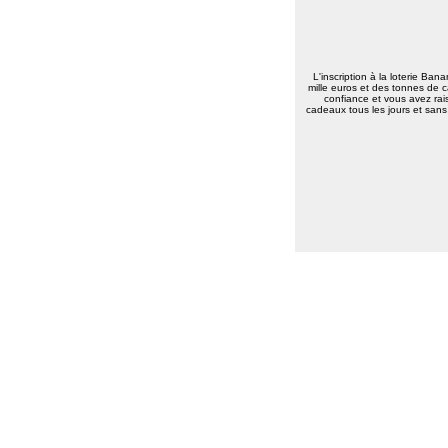
L'inscription à la loterie Ban
mille euros et des tonnes de c
confiance et vous avez rais
cadeaux tous les jours et sans 