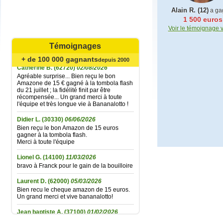
Alain R. (12)
Mariefrance C.
(81270)
02/08/2026
a ga
Bonjour
1 500 euros
un grand merci pour l'envoi des 15 €
Voir le témoignage 
amazon gagné à la tombola flash du
30/06/2026
Témoignages
Bonne soirée à toute l'équipe
+ de 100 000 gagnants
depuis 2000
Catherine B.
(62720)
02/08/2026
Agréable surprise... Bien reçu le bon
Amazone de 15 € gagné à la tombola flash
du 21 juillet ; la fidélité finit par être
récompensée... Un grand merci à toute
l'équipe et très longue vie à Bananalotto !
Didier L.
(30330)
06/06/2026
Bien reçu le bon Amazon de 15 euros
gagner à la tombola flash.
Merci à toute l'équipe
Lionel G.
(14100)
11/03/2026
bravo à Franck pour le gain de la bouilloire
Laurent D.
(62000)
05/03/2026
Bien recu le cheque amazon de 15 euros.
Un grand merci et vive bananalotto!
Jean baptiste A.
(37100)
01/02/2026
Merci beaucoup pour ce bon Amazon de
15euros, merci à vous tous bonne