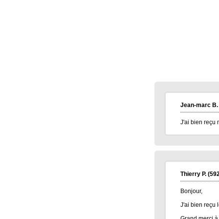
continuation.
Très amicalement
Brigitte C.
(38160)
25/01/2026
Bonne annéee et surtout une excellent
santé à tous.
Marie reine R.
(57155)
18/01/2026
bonsoir merci pour vos voeux recever les
miens surtout la santé a toute l équipe
continuer a nous faire esperer de gagner
un jour prenez bien soin de vous
cordialement
Jean-marc B.
Annie A.
(15000)
13/01/2026
bonne annee a toute l'equipe
J'ai bien reçu
Laurent M.
(19100)
10/01/2026
Meilleurs voeux 2026 à toute l'équipe de
Banalotto ainsi qu'à tous les joueurs. Merci
beaucoup pour tous ces lots proposés et je
suis sûr qu'il y en aura toujours aussi
beaux à l'avenir.
Thierry P.
(592
Elise D.
(13500)
09/01/2026
Bonjour,
meilleur voeux 2026 a tous
J'ai bien reçu 
Elise D.
(13500)
09/01/2026
meilleur voeux 2026 a tous
Grand merci à 