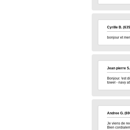
Cyrille B.
(635
bonjour et merc
Jean pierre S.
Bonjour. 'est 
towel - navy a
Andree G.
(69
Je viens de re
Bien cordialem