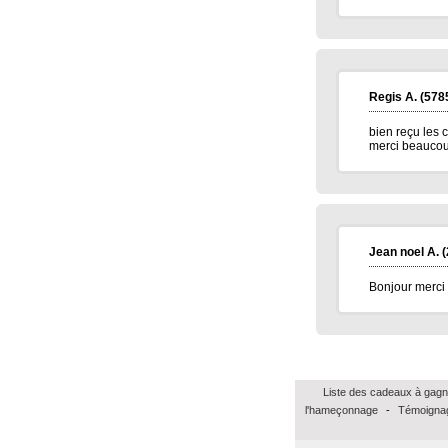
Regis A.
(578
bien reçu les
merci beauco
Jean noel A.
(
Bonjour merci 
Liste des cadeaux à gagn
l'hameçonnage
-
Témoignag