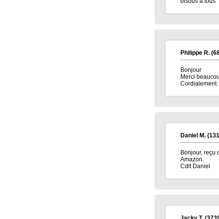
bisous à tous
Philippe R.
(6
Bonjour
Merci beaucoup
Cordialement.
Daniel M.
(131
Bonjour, reçu 
Amazon.
Cdlt Daniel
Jacky T.
(373