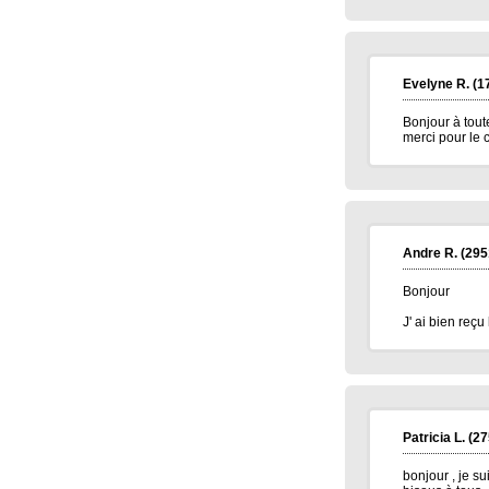
Elise D.
(13500)
09/01/2026
meilleur voeux 2026 a tous
Jean pierre B.
(34400)
07/01/2026
Bonne année 2026 à toute l'équipe .bravo
Evelyne R.
(1
et continuez .merci.
Bonjour à tout
Carmen M.
(85190)
06/01/2026
merci pour le 
Bonjour,
Très belle Année 2026 à toutes l'équipe et
pleins de bonne chose.
Alain H.
(71600)
05/01/2026
meilleurs voeux à tous
Andre R.
(295
Bonjour
J' ai bien reç
Patricia L.
(27
bonjour , je su