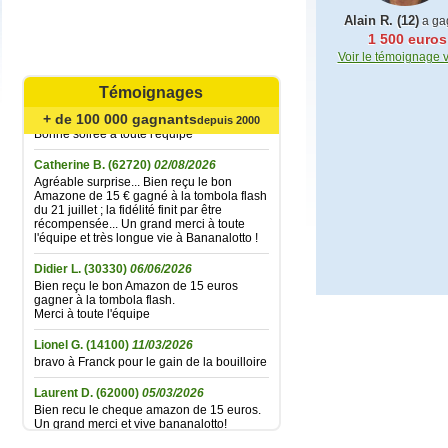
Alain R. (12)
a ga
1 500 euros
Mariefrance C.
(81270)
02/08/2026
Voir le témoignage 
Bonjour
un grand merci pour l'envoi des 15 €
Témoignages
amazon gagné à la tombola flash du
30/06/2026
+ de 100 000 gagnants
depuis 2000
Bonne soirée à toute l'équipe
Catherine B.
(62720)
02/08/2026
Agréable surprise... Bien reçu le bon
Amazone de 15 € gagné à la tombola flash
du 21 juillet ; la fidélité finit par être
récompensée... Un grand merci à toute
l'équipe et très longue vie à Bananalotto !
Didier L.
(30330)
06/06/2026
Bien reçu le bon Amazon de 15 euros
gagner à la tombola flash.
Merci à toute l'équipe
Lionel G.
(14100)
11/03/2026
bravo à Franck pour le gain de la bouilloire
Laurent D.
(62000)
05/03/2026
Bien recu le cheque amazon de 15 euros.
Un grand merci et vive bananalotto!