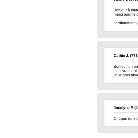
Bonjour à tout
merci pour le 
cordialement j
Cathie J.
(771
Bonjour, un éno
il est vraimen
vous gros bisou
Jocelyne P.
(4
Chèque de 20€ 