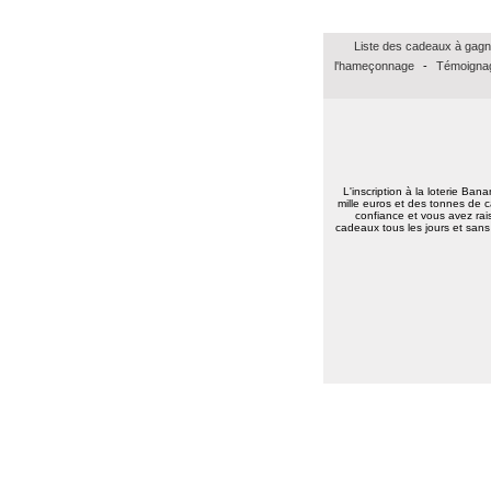
Liste des cadeaux à gagn
l'hameçonnage
-
Témoignag
L'inscription à la loterie Ban
mille euros et des tonnes de c
confiance et vous avez rais
cadeaux tous les jours et sans 