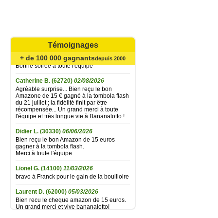
Mariefrance C.
(81270)
02/08/2026
Bonjour
un grand merci pour l'envoi des 15 €
Témoignages
amazon gagné à la tombola flash du
30/06/2026
+ de 100 000 gagnants
depuis 2000
Bonne soirée à toute l'équipe
Catherine B.
(62720)
02/08/2026
Agréable surprise... Bien reçu le bon
Amazone de 15 € gagné à la tombola flash
du 21 juillet ; la fidélité finit par être
récompensée... Un grand merci à toute
l'équipe et très longue vie à Bananalotto !
Didier L.
(30330)
06/06/2026
Bien reçu le bon Amazon de 15 euros
gagner à la tombola flash.
Merci à toute l'équipe
Lionel G.
(14100)
11/03/2026
bravo à Franck pour le gain de la bouilloire
Laurent D.
(62000)
05/03/2026
Bien recu le cheque amazon de 15 euros.
Un grand merci et vive bananalotto!