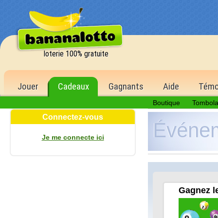
loterie 100% gratuite
Jouer
Cadeaux
Gagnants
Aide
Témo
Boutique
Tombol
Connectez-vous
Événe
Je me connecte ici
Gagnez le