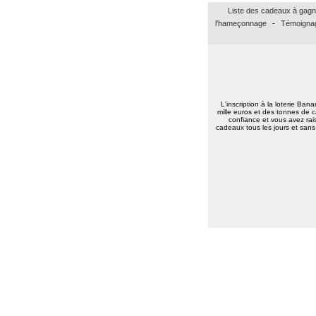
Jean baptiste A.
(37100)
01/02/2026
Liste des cadeaux à gagn
Merci beaucoup pour ce bon Amazon de
15euros, merci à vous tous bonne
l'hameçonnage
-
Témoignag
continuation.
Très amicalement
Brigitte C.
(38160)
25/01/2026
Bonne annéee et surtout une excellent
santé à tous.
L'inscription à la loterie Ban
Marie reine R.
(57155)
18/01/2026
mille euros et des tonnes de c
bonsoir merci pour vos voeux recever les
confiance et vous avez rais
cadeaux tous les jours et sans 
miens surtout la santé a toute l équipe
continuer a nous faire esperer de gagner
un jour prenez bien soin de vous
cordialement
Annie A.
(15000)
13/01/2026
bonne annee a toute l'equipe
Laurent M.
(19100)
10/01/2026
Meilleurs voeux 2026 à toute l'équipe de
Banalotto ainsi qu'à tous les joueurs. Merci
beaucoup pour tous ces lots proposés et je
suis sûr qu'il y en aura toujours aussi
beaux à l'avenir.
Elise D.
(13500)
09/01/2026
meilleur voeux 2026 a tous