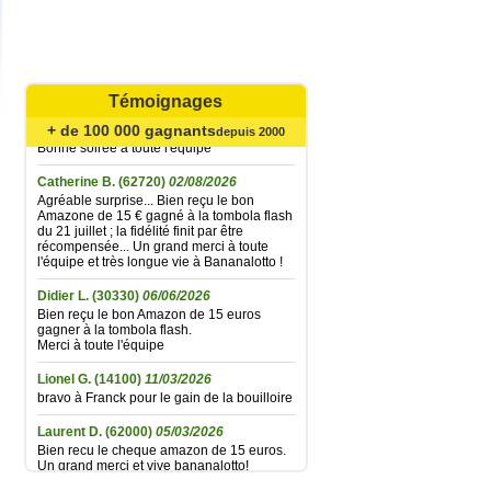
Mariefrance C.
(81270)
02/08/2026
Bonjour
un grand merci pour l'envoi des 15 €
Témoignages
amazon gagné à la tombola flash du
30/06/2026
+ de 100 000 gagnants
depuis 2000
Bonne soirée à toute l'équipe
Catherine B.
(62720)
02/08/2026
Agréable surprise... Bien reçu le bon
Amazone de 15 € gagné à la tombola flash
du 21 juillet ; la fidélité finit par être
récompensée... Un grand merci à toute
l'équipe et très longue vie à Bananalotto !
Didier L.
(30330)
06/06/2026
Bien reçu le bon Amazon de 15 euros
gagner à la tombola flash.
Merci à toute l'équipe
Lionel G.
(14100)
11/03/2026
bravo à Franck pour le gain de la bouilloire
Laurent D.
(62000)
05/03/2026
Bien recu le cheque amazon de 15 euros.
Un grand merci et vive bananalotto!