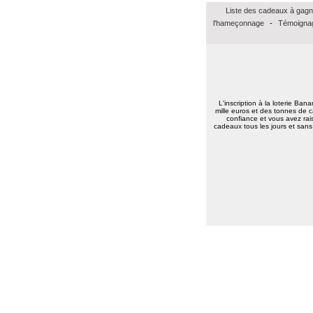
Jean baptiste A.
(37100)
01/02/2026
Liste des cadeaux à gagn
Merci beaucoup pour ce bon Amazon de
15euros, merci à vous tous bonne
l'hameçonnage
-
Témoignag
continuation.
Très amicalement
Brigitte C.
(38160)
25/01/2026
Bonne annéee et surtout une excellent
santé à tous.
L'inscription à la loterie Ban
Marie reine R.
(57155)
18/01/2026
mille euros et des tonnes de c
bonsoir merci pour vos voeux recever les
confiance et vous avez rais
cadeaux tous les jours et sans 
miens surtout la santé a toute l équipe
continuer a nous faire esperer de gagner
un jour prenez bien soin de vous
cordialement
Annie A.
(15000)
13/01/2026
bonne annee a toute l'equipe
Laurent M.
(19100)
10/01/2026
Meilleurs voeux 2026 à toute l'équipe de
Banalotto ainsi qu'à tous les joueurs. Merci
beaucoup pour tous ces lots proposés et je
suis sûr qu'il y en aura toujours aussi
beaux à l'avenir.
Elise D.
(13500)
09/01/2026
meilleur voeux 2026 a tous