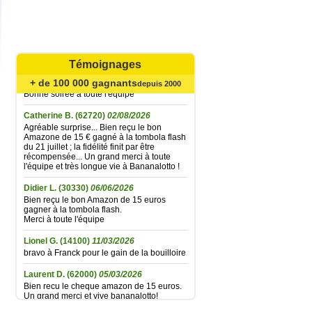
Mariefrance C.
(81270)
02/08/2026
Bonjour
un grand merci pour l'envoi des 15 €
Témoignages
amazon gagné à la tombola flash du
30/06/2026
+ de 100 000 gagnants
depuis 2000
Bonne soirée à toute l'équipe
Catherine B.
(62720)
02/08/2026
Agréable surprise... Bien reçu le bon
Amazone de 15 € gagné à la tombola flash
du 21 juillet ; la fidélité finit par être
récompensée... Un grand merci à toute
l'équipe et très longue vie à Bananalotto !
Didier L.
(30330)
06/06/2026
Bien reçu le bon Amazon de 15 euros
gagner à la tombola flash.
Merci à toute l'équipe
Lionel G.
(14100)
11/03/2026
bravo à Franck pour le gain de la bouilloire
Laurent D.
(62000)
05/03/2026
Bien recu le cheque amazon de 15 euros.
Un grand merci et vive bananalotto!