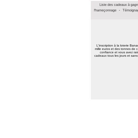
Jean baptiste A.
(37100)
01/02/2026
Liste des cadeaux à gagn
Merci beaucoup pour ce bon Amazon de
15euros, merci à vous tous bonne
l'hameçonnage
-
Témoignag
continuation.
Très amicalement
Brigitte C.
(38160)
25/01/2026
Bonne annéee et surtout une excellent
santé à tous.
L'inscription à la loterie Ban
Marie reine R.
(57155)
18/01/2026
mille euros et des tonnes de c
bonsoir merci pour vos voeux recever les
confiance et vous avez rais
cadeaux tous les jours et sans 
miens surtout la santé a toute l équipe
continuer a nous faire esperer de gagner
un jour prenez bien soin de vous
cordialement
Annie A.
(15000)
13/01/2026
bonne annee a toute l'equipe
Laurent M.
(19100)
10/01/2026
Meilleurs voeux 2026 à toute l'équipe de
Banalotto ainsi qu'à tous les joueurs. Merci
beaucoup pour tous ces lots proposés et je
suis sûr qu'il y en aura toujours aussi
beaux à l'avenir.
Elise D.
(13500)
09/01/2026
meilleur voeux 2026 a tous