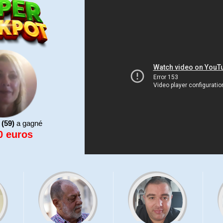
3 bons
25 po
2 bons
10 po
1 bon 
 (59)
a gagné
0 euros