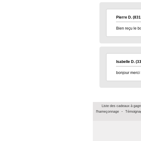
Pierre D.
(831
Bien reçu le 
Isabelle D.
(33
bonjour merci b
Liste des cadeaux à gagn
l'hameçonnage
-
Témoignag