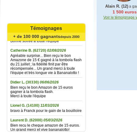
Alain R. (12)
a ga
1 500 euros
Mariefrance C.
(81270)
02/08/2026
Voir le témoignage 
Bonjour
un grand merci pour l'envoi des 15 €
Témoignages
amazon gagné à la tombola flash du
30/06/2026
+ de 100 000 gagnants
depuis 2000
Bonne soirée à toute l'équipe
Catherine B.
(62720)
02/08/2026
Agréable surprise... Bien reçu le bon
Amazone de 15 € gagné à la tombola flash
du 21 juillet ; la fidélité finit par être
récompensée... Un grand merci à toute
l'équipe et très longue vie à Bananalotto !
Didier L.
(30330)
06/06/2026
Bien reçu le bon Amazon de 15 euros
gagner à la tombola flash.
Merci à toute l'équipe
Lionel G.
(14100)
11/03/2026
bravo à Franck pour le gain de la bouilloire
Laurent D.
(62000)
05/03/2026
Bien recu le cheque amazon de 15 euros.
Un grand merci et vive bananalotto!
Jean baptiste A.
(37100)
01/02/2026