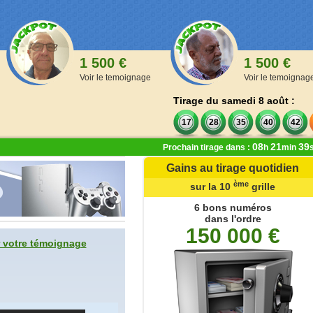
1 500 €
1 500 €
Voir le temoignage
Voir le temoignag
Tirage du samedi 8 août :
17
28
35
40
42
08
21
38
Prochain tirage dans :
h
min
Gains au tirage quotidien
ère
ème
ème
de la 1
à la 9
grille
sur la 10
grille
,00 €
6 bons numéros
dans l'ordre
 numéros
150 000 €
oints
 votre témoignage
 numéros
oints
 numéros
ints