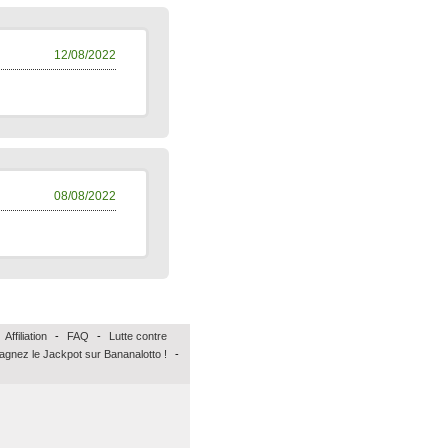
12/08/2022
08/08/2022
Affiliation
-
FAQ
-
Lutte contre
agnez le Jackpot sur Bananalotto !
-