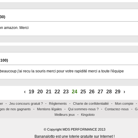
30)
bon amazon. Merci
100)
eaucoup j'ai recu la souris merci pour votre rapidité merci a toute l'équipe
‹
19
20
21
22
23
24
25
26
27
28
29
›
er
-
Jeu concours gratuit ?
-
Règlements
-
Charte de confidentialité
-
Mon compte
-
es de nos gagnants
-
Mentions légales
-
Qui sommes-nous ?
-
Contactez-nous
-
G
Meilleurs jeux
-
Kingoloto
© Copyright MDS PERFORMANCE 2013
Bananalotto est une loterie gratuite sur Internet !