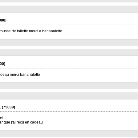
300)
rousse de toilette merci a bananalotto
00)
adeau merci bananalotto
.
(75009)
ci
er que j'ai reçu en cadeau