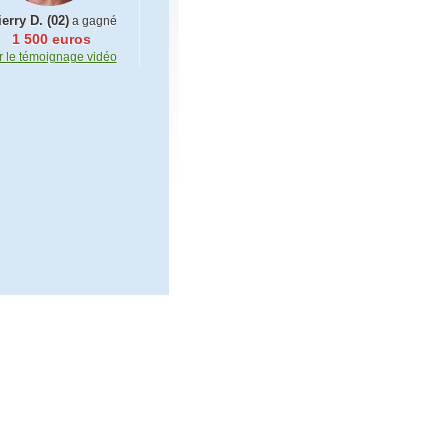
erry D. (02)
a gagné
1 500 euros
r le témoignage vidéo