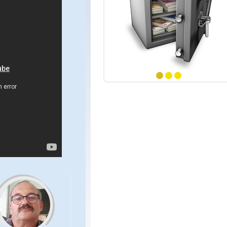
 numéros
ints
 numéros
ints
numéro
1
2
3