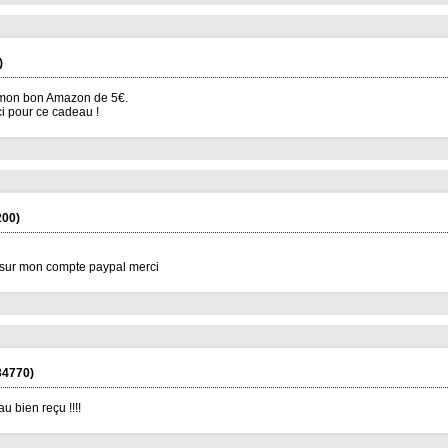
)
u mon bon Amazon de 5€.
i pour ce cadeau !
00)
 sur mon compte paypal merci
34770)
u bien reçu !!!!