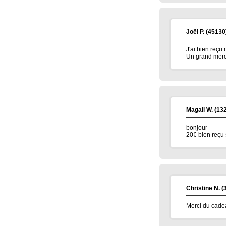
Elise D.
(13500)
09/01/2026
meilleur voeux 2026 a tous
Jean pierre B.
(34400)
07/01/2026
Joël P.
(45130
Bonne année 2026 à toute l'équipe .bravo
et continuez .merci.
J'ai bien reç
Un grand merc
Carmen M.
(85190)
06/01/2026
Bonjour,
Très belle Année 2026 à toutes l'équipe et
pleins de bonne chose.
Alain H.
(71600)
05/01/2026
meilleurs voeux à tous
Magali W.
(132
bonjour
20€ bien reçu
Christine N.
(
Merci du cadea