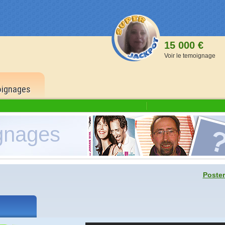
15 000 €
Voir le temoignage
ignages
gnages
1 500
6 bons
500 p
Poster
5 bons
150 p
4 bons
40 po