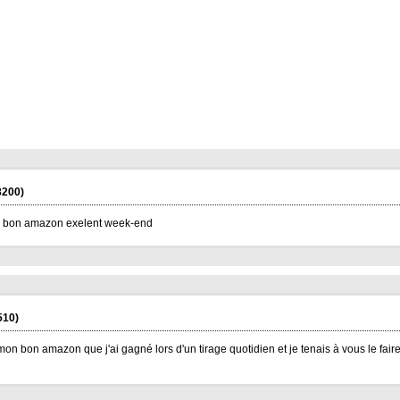
8200)
 bon amazon exelent week-end
510)
mon bon amazon que j'ai gagné lors d'un tirage quotidien et je tenais à vous le faire