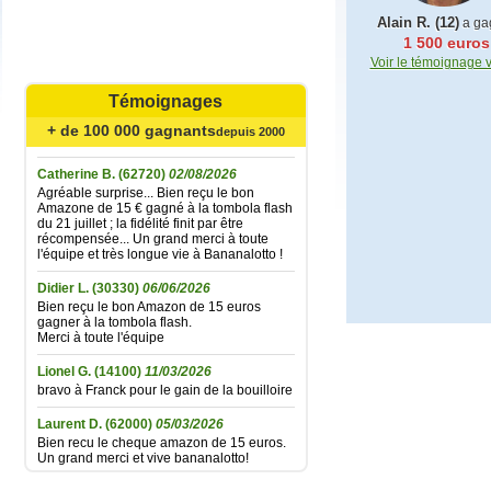
Alain R. (12)
a ga
1 500 euros
Mariefrance C.
(81270)
02/08/2026
Voir le témoignage 
Bonjour
un grand merci pour l'envoi des 15 €
amazon gagné à la tombola flash du
Témoignages
30/06/2026
Bonne soirée à toute l'équipe
+ de 100 000 gagnants
depuis 2000
Catherine B.
(62720)
02/08/2026
Agréable surprise... Bien reçu le bon
Amazone de 15 € gagné à la tombola flash
du 21 juillet ; la fidélité finit par être
récompensée... Un grand merci à toute
l'équipe et très longue vie à Bananalotto !
Didier L.
(30330)
06/06/2026
Bien reçu le bon Amazon de 15 euros
gagner à la tombola flash.
Merci à toute l'équipe
Lionel G.
(14100)
11/03/2026
bravo à Franck pour le gain de la bouilloire
Laurent D.
(62000)
05/03/2026
Bien recu le cheque amazon de 15 euros.
Un grand merci et vive bananalotto!
Jean baptiste A.
(37100)
01/02/2026