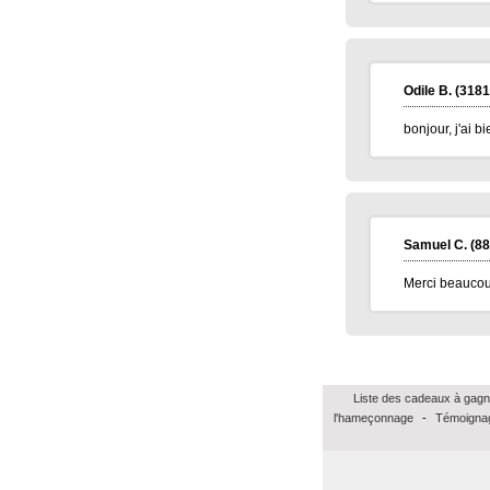
Odile B.
(3181
bonjour, j'ai 
Samuel C.
(88
Merci beaucou
Liste des cadeaux à gagn
l'hameçonnage
-
Témoignag