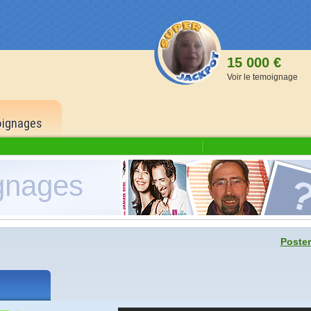
15 000 €
Voir le temoignage
ignages
gnages
1 500
6 bons
500 p
Poster
5 bons
150 p
4 bons
40 po