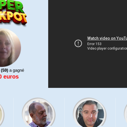
3 bons
25 po
2 bons
10 po
1 bon 
 (59)
a gagné
0 euros