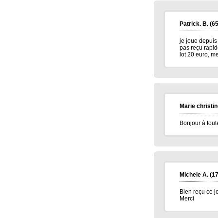
meilleur voeux 2026 a tous
Jean pierre B.
(34400)
07/01/2026
Patrick. B.
(65
Bonne année 2026 à toute l'équipe .bravo
et continuez .merci.
je joue depuis 
pas reçu rapide
Carmen M.
(85190)
06/01/2026
lot 20 euro, me
Bonjour,
Très belle Année 2026 à toutes l'équipe et
pleins de bonne chose.
Alain H.
(71600)
05/01/2026
meilleurs voeux à tous
Marie christin
Bonjour à tout
Michele A.
(17
Bien reçu ce j
Merci