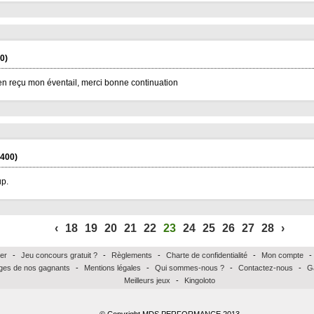
0)
bien reçu mon éventail, merci bonne continuation
400)
p.
‹
18
19
20
21
22
23
24
25
26
27
28
›
er
-
Jeu concours gratuit ?
-
Règlements
-
Charte de confidentialité
-
Mon compte
-
es de nos gagnants
-
Mentions légales
-
Qui sommes-nous ?
-
Contactez-nous
-
G
Meilleurs jeux
-
Kingoloto
© Copyright MDS PERFORMANCE 2013