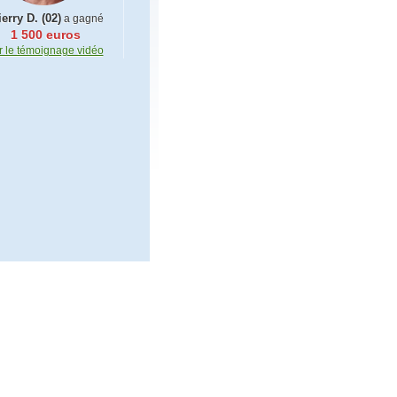
erry D. (02)
a gagné
1 500 euros
r le témoignage vidéo