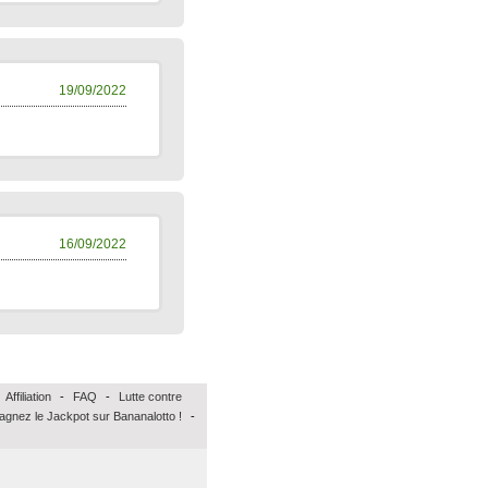
19/09/2022
16/09/2022
Affiliation
-
FAQ
-
Lutte contre
agnez le Jackpot sur Bananalotto !
-