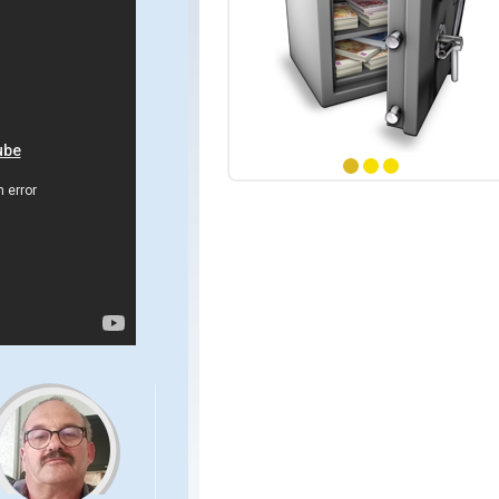
 numéros
ints
 numéros
ints
numéro
1
2
3