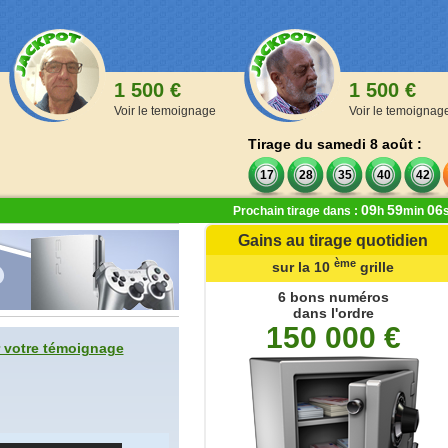
1 500 €
1 500 €
Voir le temoignage
Voir le temoignag
Tirage du samedi 8 août :
17
28
35
40
42
09
59
05
Prochain tirage dans :
h
min
Gains au tirage quotidien
ère
ème
ème
de la 1
à la 9
grille
sur la 10
grille
,00 €
6 bons numéros
dans l'ordre
 numéros
150 000 €
oints
 votre témoignage
 numéros
oints
 numéros
ints