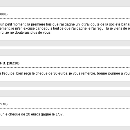
000)
un petit moment, la première fois que j'ai gagné un lot j'ai douté de la société banana
ment, je m'en excuse car depuis tout ce que j'ai gagné je l'ai reçu , là je viens de 
rci .je ne douterais plus de vous!
e B.
(18210)
e l'équipe, bien reçu le chèque de 30 euros, je vous remercie, bonne journée à vous,
570)
our le chèque de 20 euros gagné le 1/07.