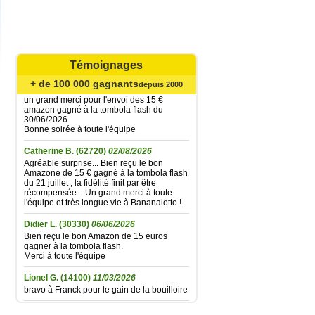
Marie ange M.
(17220)
08/08/2026
Bien recu le bon Amazon de 15€, merci à
toute l'équipe. Cordialement.
Témoignages
Mariefrance C.
(81270)
02/08/2026
+ de 100 000 gagnants
Bonjour
depuis 2000
un grand merci pour l'envoi des 15 €
amazon gagné à la tombola flash du
30/06/2026
Bonne soirée à toute l'équipe
Catherine B.
(62720)
02/08/2026
Agréable surprise... Bien reçu le bon
Amazone de 15 € gagné à la tombola flash
du 21 juillet ; la fidélité finit par être
récompensée... Un grand merci à toute
l'équipe et très longue vie à Bananalotto !
Didier L.
(30330)
06/06/2026
Bien reçu le bon Amazon de 15 euros
gagner à la tombola flash.
Merci à toute l'équipe
Lionel G.
(14100)
11/03/2026
bravo à Franck pour le gain de la bouilloire
Laurent D.
(62000)
05/03/2026