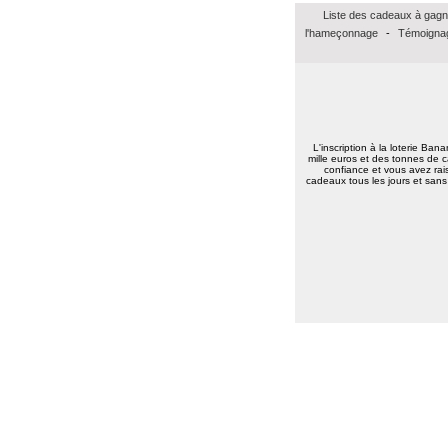
Bien recu le cheque amazon de 15 euros.
Liste des cadeaux à gagn
Un grand merci et vive bananalotto!
l'hameçonnage
-
Témoignag
Jean baptiste A.
(37100)
01/02/2026
Merci beaucoup pour ce bon Amazon de
15euros, merci à vous tous bonne
continuation.
Très amicalement
Brigitte C.
(38160)
25/01/2026
L'inscription à la loterie Ban
Bonne annéee et surtout une excellent
mille euros et des tonnes de c
santé à tous.
confiance et vous avez rais
cadeaux tous les jours et sans 
Marie reine R.
(57155)
18/01/2026
bonsoir merci pour vos voeux recever les
miens surtout la santé a toute l équipe
continuer a nous faire esperer de gagner
un jour prenez bien soin de vous
cordialement
Annie A.
(15000)
13/01/2026
bonne annee a toute l'equipe
Laurent M.
(19100)
10/01/2026
Meilleurs voeux 2026 à toute l'équipe de
Banalotto ainsi qu'à tous les joueurs. Merci
beaucoup pour tous ces lots proposés et je
suis sûr qu'il y en aura toujours aussi
beaux à l'avenir.