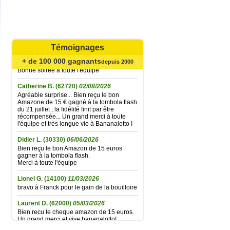
Mariefrance C.
(81270)
02/08/2026
Bonjour
un grand merci pour l'envoi des 15 €
Témoignages
amazon gagné à la tombola flash du
30/06/2026
+ de 100 000 gagnants
depuis 2000
Bonne soirée à toute l'équipe
Catherine B.
(62720)
02/08/2026
Agréable surprise... Bien reçu le bon
Amazone de 15 € gagné à la tombola flash
du 21 juillet ; la fidélité finit par être
récompensée... Un grand merci à toute
l'équipe et très longue vie à Bananalotto !
Didier L.
(30330)
06/06/2026
Bien reçu le bon Amazon de 15 euros
gagner à la tombola flash.
Merci à toute l'équipe
Lionel G.
(14100)
11/03/2026
bravo à Franck pour le gain de la bouilloire
Laurent D.
(62000)
05/03/2026
Bien recu le cheque amazon de 15 euros.
Un grand merci et vive bananalotto!