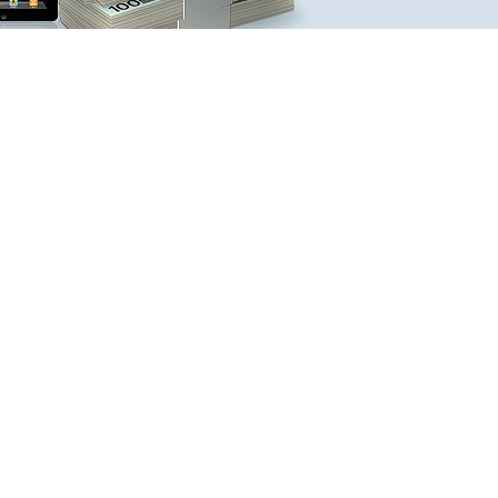
3 bons
25 po
2 bons
10 po
1 bon 