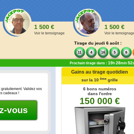
1 500 €
1 500 €
Voir le temoignage
Voir le temoignag
Tirage du jeudi 6 août :
11
4
16
5
6
19
28
52
Prochain tirage dans :
h
min
Gains au tirage quotidien
ère
ème
ème
de la 1
à la 9
grille
sur la 10
grille
,00 €
6 bons numéros
 gratuitement. Validez vos
es cadeaux !
dans l'ordre
 numéros
150 000 €
oints
ez-vous
 numéros
oints
 numéros
ints