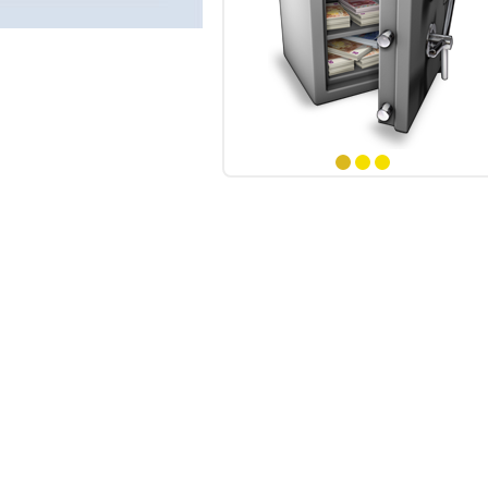
 numéros
ints
 numéros
ints
numéro
1
2
3