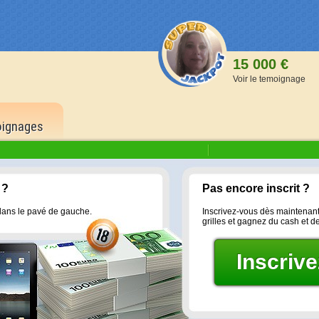
15 000 €
Voir le temoignage
ignages
 ?
Pas encore inscrit ?
1 500
 dans le pavé de gauche.
Inscrivez-vous dès maintenant
grilles et gagnez du cash et d
6 bons
500 p
Inscriv
5 bons
150 p
4 bons
40 po