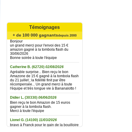
Marie ange M.
(17220)
08/08/2026
Bien recu le bon Amazon de 15€, merci à
toute l'équipe. Cordialement.
Témoignages
Mariefrance C.
(81270)
02/08/2026
+ de 100 000 gagnants
depuis 2000
Bonjour
un grand merci pour l'envoi des 15 €
amazon gagné à la tombola flash du
30/06/2026
Bonne soirée à toute l'équipe
Catherine B.
(62720)
02/08/2026
Agréable surprise... Bien reçu le bon
Amazone de 15 € gagné à la tombola flash
du 21 juillet ; la fidélité finit par être
récompensée... Un grand merci à toute
l'équipe et très longue vie à Bananalotto !
Didier L.
(30330)
06/06/2026
Bien reçu le bon Amazon de 15 euros
gagner à la tombola flash.
Merci à toute l'équipe
Lionel G.
(14100)
11/03/2026
bravo à Franck pour le gain de la bouilloire