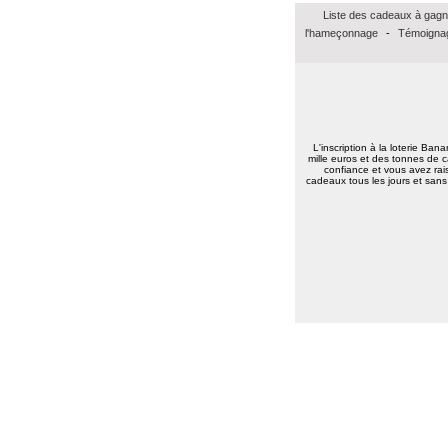
Laurent D.
(62000)
05/03/2026
Liste des cadeaux à gagn
Bien recu le cheque amazon de 15 euros.
Un grand merci et vive bananalotto!
l'hameçonnage
-
Témoignag
Jean baptiste A.
(37100)
01/02/2026
Merci beaucoup pour ce bon Amazon de
15euros, merci à vous tous bonne
continuation.
Très amicalement
L'inscription à la loterie Ban
Brigitte C.
(38160)
25/01/2026
mille euros et des tonnes de c
Bonne annéee et surtout une excellent
confiance et vous avez rais
cadeaux tous les jours et sans 
santé à tous.
Marie reine R.
(57155)
18/01/2026
bonsoir merci pour vos voeux recever les
miens surtout la santé a toute l équipe
continuer a nous faire esperer de gagner
un jour prenez bien soin de vous
cordialement
Annie A.
(15000)
13/01/2026
bonne annee a toute l'equipe
Laurent M.
(19100)
10/01/2026
Meilleurs voeux 2026 à toute l'équipe de
Banalotto ainsi qu'à tous les joueurs. Merci
beaucoup pour tous ces lots proposés et je
suis sûr qu'il y en aura toujours aussi
beaux à l'avenir.